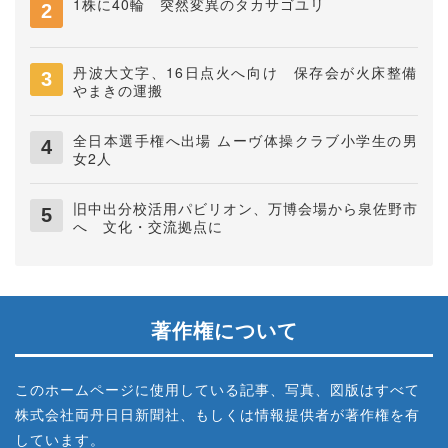
1株に40輪 突然変異のタカサゴユリ
丹波大文字、16日点火へ向け 保存会が火床整備
やまきの運搬
全日本選手権へ出場 ムーヴ体操クラブ小学生の男
女2人
旧中出分校活用パビリオン、万博会場から泉佐野市
へ 文化・交流拠点に
著作権について
このホームページに使用している記事、写真、図版はすべて
株式会社両丹日日新聞社、もしくは情報提供者が著作権を有
しています。