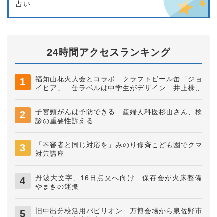
占い
24時間アクセスランキング
福知山花火大会とコラボ クラフトビール缶「ジョ
イヒア」 缶ラベルは中学生がデザイン 井上株式
会社
子宮頸がんは予防できる 産婦人科医杉山さん、検
診の重要性訴える
「不審者と同じ対応を」みのり修斉こども園でクマ
対策講座
丹波大文字、16日点火へ向け 保存会が火床整備
やまきの運搬
旧中出分校活用パビリオン、万博会場から泉佐野市