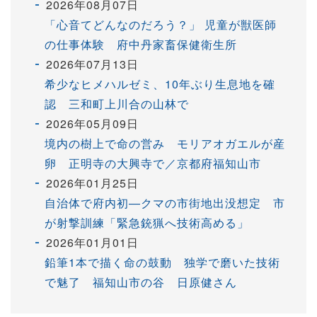
2026年08月07日
「心音てどんなのだろう？」 児童が獣医師
の仕事体験 府中丹家畜保健衛生所
2026年07月13日
希少なヒメハルゼミ、10年ぶり生息地を確
認 三和町上川合の山林で
2026年05月09日
境内の樹上で命の営み モリアオガエルが産
卵 正明寺の大興寺で／京都府福知山市
2026年01月25日
自治体で府内初―クマの市街地出没想定 市
が射撃訓練「緊急銃猟へ技術高める」
2026年01月01日
鉛筆1本で描く命の鼓動 独学で磨いた技術
で魅了 福知山市の谷 日原健さん