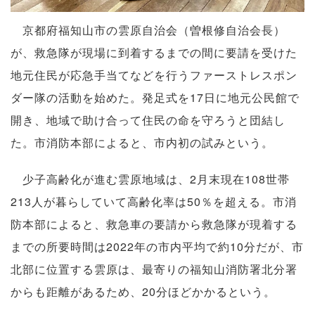
京都府福知山市の雲原自治会（曽根修自治会長）
が、救急隊が現場に到着するまでの間に要請を受けた
地元住民が応急手当てなどを行うファーストレスポン
ダー隊の活動を始めた。発足式を17日に地元公民館で
開き、地域で助け合って住民の命を守ろうと団結し
た。市消防本部によると、市内初の試みという。
少子高齢化が進む雲原地域は、2月末現在108世帯
213人が暮らしていて高齢化率は50％を超える。市消
防本部によると、救急車の要請から救急隊が現着する
までの所要時間は2022年の市内平均で約10分だが、市
北部に位置する雲原は、最寄りの福知山消防署北分署
からも距離があるため、20分ほどかかるという。