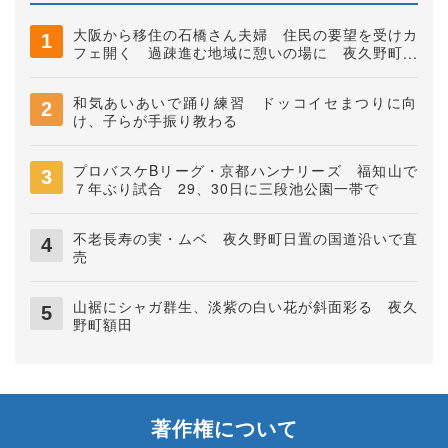
大阪から移住の石橋さん夫婦 住民の要望を受けカ
フェ開く 過疎進む地域に憩いの場に 夜久野町稲
垣
和気あいあいで踊り練習 ドッコイセまつりに向
け、子らが手振り教わる
プロバスケBリーグ・京都ハンナリーズ 福知山で
７年ぶり試合 29、30日に三段池公園一帯で
不老長寿の実・ムベ 夜久野町日置の国道沿いで直
売
山裾にシャガ群生、淡紫の白い花が斜面彩る 夜久
野町額田
著作権について