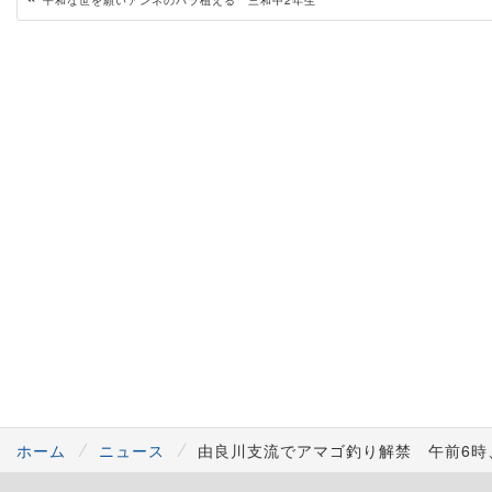
平和な世を願いアンネのバラ植える 三和中2年生
ホーム
ニュース
由良川支流でアマゴ釣り解禁 午前