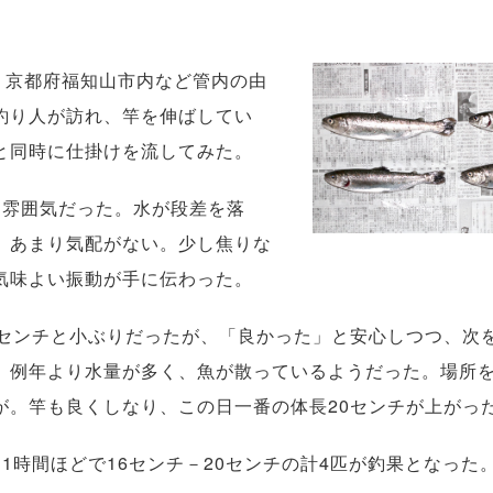
、京都府福知山市内など管内の由
釣り人が訪れ、竿を伸ばしてい
と同時に仕掛けを流してみた。
雰囲気だった。水が段差を落
、あまり気配がない。少し焦りな
気味よい振動が手に伝わった。
センチと小ぶりだったが、「良かった」と安心しつつ、次を
。例年より水量が多く、魚が散っているようだった。場所
が。竿も良くしなり、この日一番の体長20センチが上がっ
時間ほどで16センチ－20センチの計4匹が釣果となった