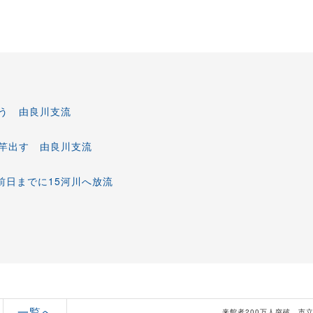
う 由良川支流
竿出す 由良川支流
前日までに15河川へ放流
一覧へ
来館者200万人突破 市