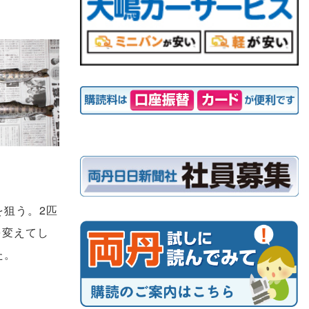
狙う。2匹
を変えてし
た。
。