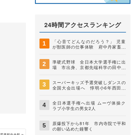
24時間アクセスランキング
「心音てどんなのだろう？」 児童
が獣医師の仕事体験 府中丹家畜保
健衛生所
準硬式野球 全日本大学選手権に出
場 市出身、京都先端科学の田中快
知捕手
スーパーキッズ予選突破しダンスの
全国大会出場へ 惇明小6年西田煌
駕君
全日本選手権へ出場 ムーヴ体操ク
ラブ小学生の男女2人
原爆投下から81年 市内寺院で平和
の願い込めた鐘響く
立図書館中央館