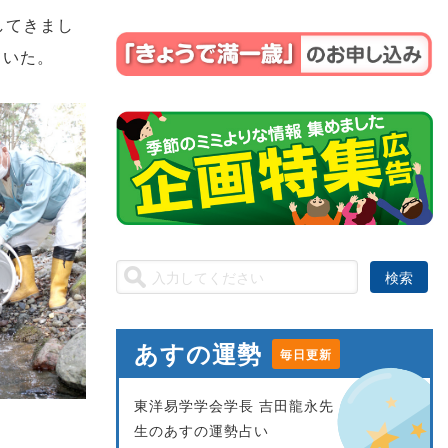
してきまし
ていた。
あすの運勢
毎日更新
東洋易学学会学長 吉田龍永先
生のあすの運勢占い