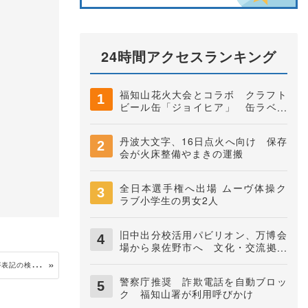
24時間アクセスランキング
福知山花火大会とコラボ クラフト
ビール缶「ジョイヒア」 缶ラベル
は中学生がデザイン 井上株式会社
丹波大文字、16日点火へ向け 保存
会が火床整備やまきの運搬
全日本選手権へ出場 ムーヴ体操ク
ラブ小学生の男女2人
旧中出分校活用パビリオン、万博会
場から泉佐野市へ 文化・交流拠点
に
同
じ土地に「二つの住所」がある福知山 市が表記の検討会
警察庁推奨 詐欺電話を自動ブロッ
ク 福知山署が利用呼びかけ