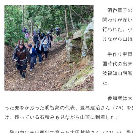
酒呑童子の
関わりが深い
行われた。小
けながら山頂
手作り甲冑
国時代の出来
波福知山明智
た。
参加者は大
った兜をかぶった明智衆の代表、豊島建治さん（75）
け、残っている石積みも見ながら山頂に到着した。
登山中は南山西部で育った太田哲雄さん（72）が、階