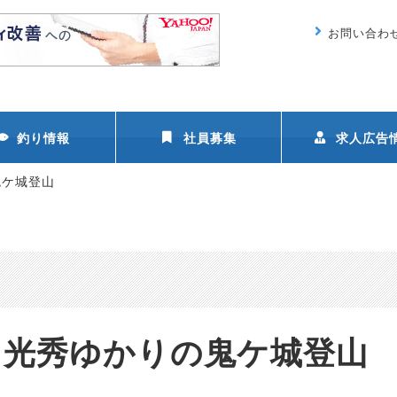
お問い合わ
釣り情報
社員募集
求人広告
鬼ケ城登山
 光秀ゆかりの鬼ケ城登山