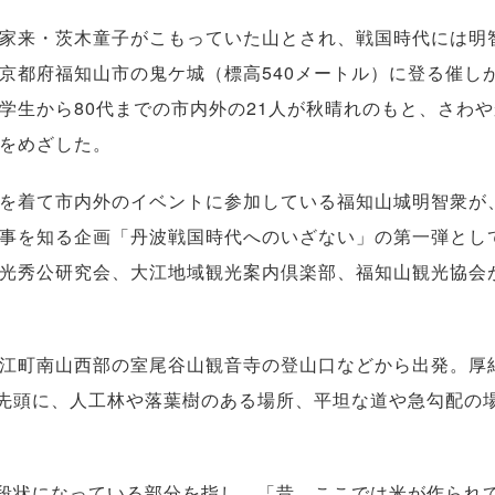
家来・茨木童子がこもっていた山とされ、戦国時代には明
京都府福知山市の鬼ケ城（標高540メートル）に登る催しが
学生から80代までの市内外の21人が秋晴れのもと、さわ
をめざした。
を着て市内外のイベントに参加している福知山城明智衆が
事を知る企画「丹波戦国時代へのいざない」の第一弾とし
光秀公研究会、大江地域観光案内倶楽部、福知山観光協会
江町南山西部の室尾谷山観音寺の登山口などから出発。厚
を先頭に、人工林や落葉樹のある場所、平坦な道や急勾配の
段状になっている部分を指し、「昔、ここでは米が作られ