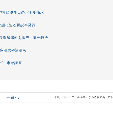
榎神社に誕生日のパネル掲示
の謎に迫る解説本発行
り御城印帳を販売 観光協会
将隊演武や講演も
グ 市が講座
一覧へ