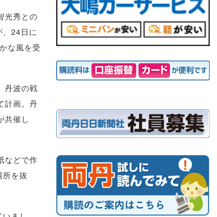
智光秀との
、24日に
やかな風を受
、丹波の戦
て計画。丹
が共催し
紙などで作
場所を抜
ていまし