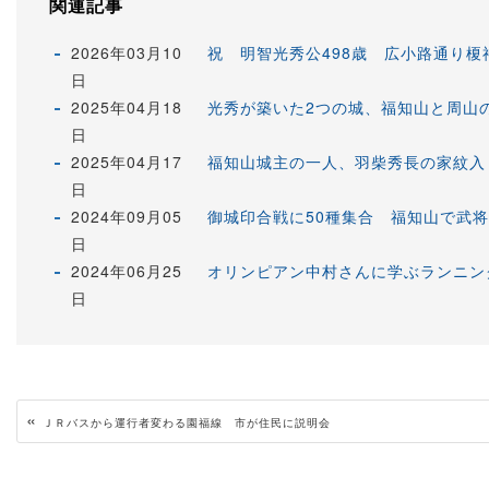
関連記事
2026年03月10
祝 明智光秀公498歳 広小路通り
日
2025年04月18
光秀が築いた2つの城、福知山と周山
日
2025年04月17
福知山城主の一人、羽柴秀長の家紋入
日
2024年09月05
御城印合戦に50種集合 福知山で武
日
2024年06月25
オリンピアン中村さんに学ぶランニン
日
«
ＪＲバスから運行者変わる園福線 市が住民に説明会