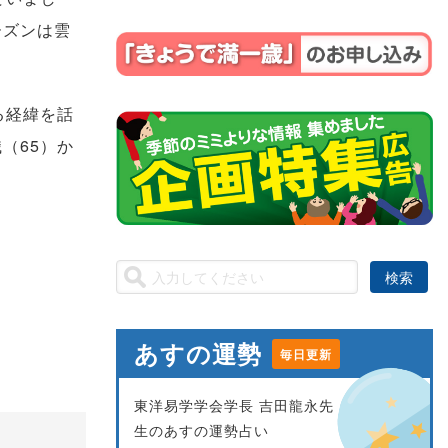
ーズンは雲
る経緯を話
（65）か
あすの運勢
毎日更新
東洋易学学会学長 吉田龍永先
生のあすの運勢占い