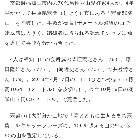
京都府福知山市内の70代男性登山愛好家4人が、4年
半がかりで兵庫県宍粟（しそう）市にある「宍粟50名
山」を踏破した。半数が標高1千メートル超級の山で、
達成感は大きく、踏破者に贈られる記念Ｔシャツに袖
を通して喜びを分かち合った。
4人は福知山山の会所属の柴垣宏之さん（78）、藤
田隆雄さん（77）、山崎近史さん（73）、今井登惇さ
ん（79）。2018年4月17日の一山（ひとつやま）（標
高1064・4メートル）を皮切りに、今年10月19日の花
咲山（同637メートル）で完登した。
宍粟市は大部分が山地で「森とともに生きるまち宍
粟」をキャッチフレーズに、100を超える山の中から
50の山を選定している。