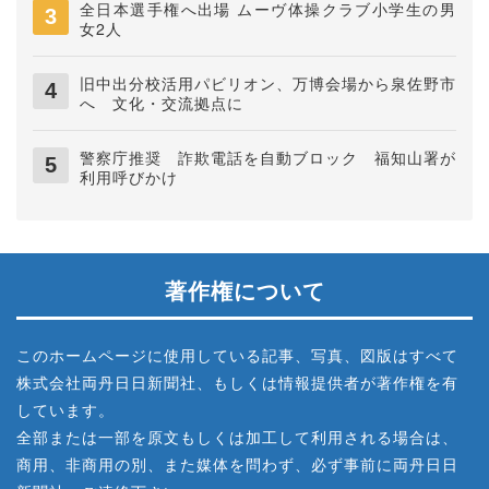
全日本選手権へ出場 ムーヴ体操クラブ小学生の男
女2人
旧中出分校活用パビリオン、万博会場から泉佐野市
へ 文化・交流拠点に
警察庁推奨 詐欺電話を自動ブロック 福知山署が
利用呼びかけ
著作権について
このホームページに使用している記事、写真、図版はすべて
株式会社両丹日日新聞社、もしくは情報提供者が著作権を有
しています。
全部または一部を原文もしくは加工して利用される場合は、
商用、非商用の別、また媒体を問わず、必ず事前に両丹日日