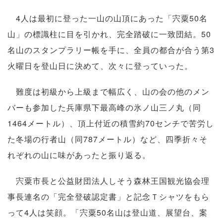
4人は最初に登った一山の山頂にあった「宍粟50名
山」の標識柱に目を引かれ、完全踏破に一致団結。50
名山のスタンプラリー帳を手に、全員の都合が合う第3
火曜日を登山日に決めて、次々に登っていった。
難度は初級から上級まで幅広く、山の会の他のメン
バーも参加した兵庫県下最高峰の氷ノ山三ノ丸（同
1464メートル）、頂上付近の積雪約70センチで苦労し
た冬場の行者山（同787メートル）など、四季折々そ
れぞれの山に味があったと振り返る。
宍粟市長と公益財団法人しそう森林王国観光協会理
事長連名の「完全登破認定書」と記念Ｔシャツをもら
って4人は笑顔。「宍粟50名山は登山道、展望台、案