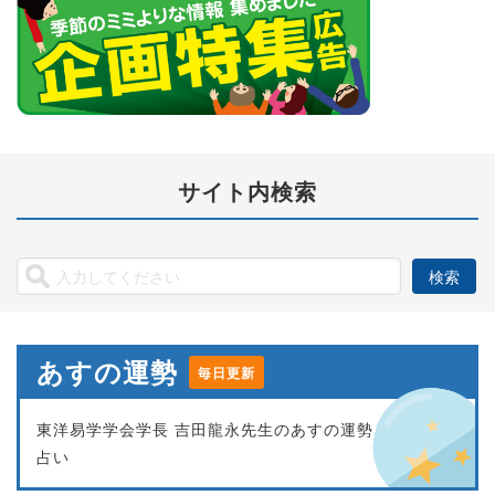
サイト内検索
あすの運勢
毎日更新
東洋易学学会学長 吉田龍永先生のあすの運勢
占い