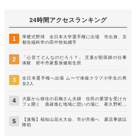
24時間アクセスランキング
準硬式野球 全日本大学選手権に出場 市出身、京
都先端科学の田中快知捕手
「心音てどんなのだろう？」 児童が獣医師の仕事
体験 府中丹家畜保健衛生所
全日本選手権へ出場 ムーヴ体操クラブ小学生の男
女2人
大阪から移住の石橋さん夫婦 住民の要望を受けカ
フェ開く 過疎進む地域に憩いの場に 夜久野町稲
垣
【速報】福知山花火大会、市が共催へ 露店事故以
降初