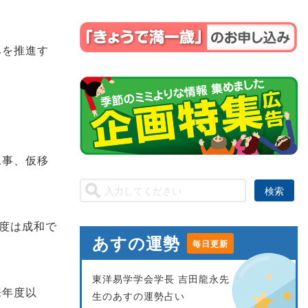
みを推進す
工事、仮移
年度は成和で
あすの運勢
毎日更新
東洋易学学会学長 吉田龍永先
来年度以
生のあすの運勢占い