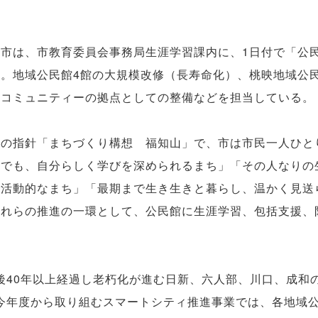
市は、市教育委員会事務局生涯学習課内に、1日付で「公
。地域公民館4館の大規模改修（長寿命化）、桃映地域公
域コミュニティーの拠点としての整備などを担当している。
りの指針「まちづくり構想 福知山」で、市は市民一人ひと
歳でも、自分らしく学びを深められるまち」「その人なりの
で活動的なまち」「最期まで生き生きと暮らし、温かく見送
これらの推進の一環として、公民館に生涯学習、包括支援、
後40年以上経過し老朽化が進む日新、六人部、川口、成和
今年度から取り組むスマートシティ推進事業では、各地域