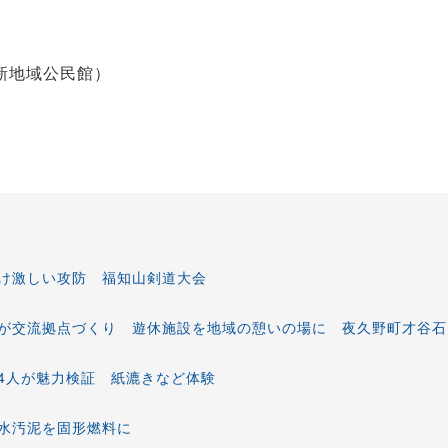
新地域公民館）
け激しい攻防 福知山剣道大会
が交流拠点づくり 遊休施設を地域の憩いの場に 夜久野町才谷石
4人が魅力検証 紙漉きなど体験
水汚泥を固形燃料に