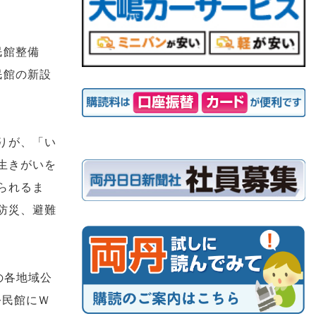
民館整備
民館の新設
りが、「い
生きがいを
られるま
防災、避難
の各地域公
公民館にＷ