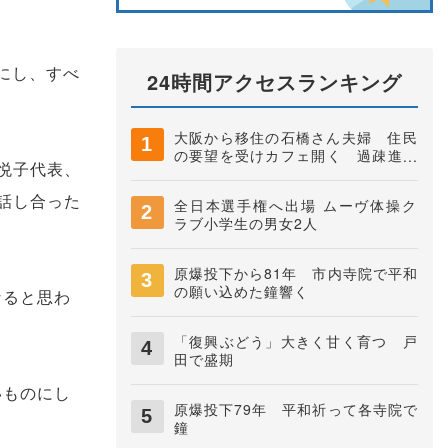
にし、すべ
24時間アクセスランキング
大阪から移住の石橋さん夫婦 住民
の要望を受けカフェ開く 過疎進む
悦子代表、
地域に憩いの場に 夜久野町稲垣
話し合った
全日本選手権へ出場 ムーヴ体操ク
ラブ小学生の男女2人
原爆投下から81年 市内寺院で平和
の願い込めた鐘響く
なると思わ
「復興ぶどう」大きく甘く育つ 戸
田で盛期
いものにし
原爆投下79年 平和祈って各寺院で
鐘