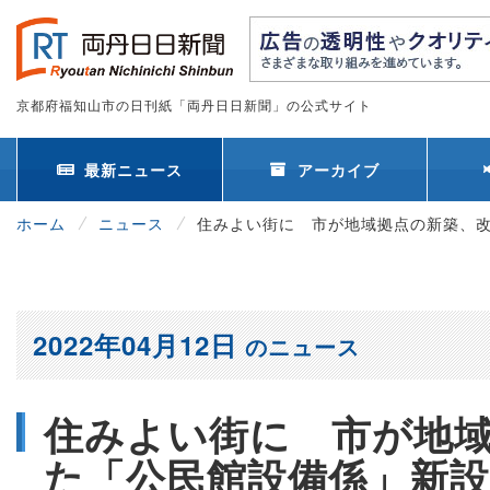
京都府福知山市の日刊紙「両丹日日新聞」の公式サイト
最新ニュース
アーカイブ
ホーム
ニュース
住みよい街に 市が地域拠点の新築、
2022年04月12日
のニュース
住みよい街に 市が地
た「公民館設備係」新設