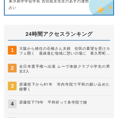
東洋易学学会学長 吉田龍永先生のあすの運勢
占い
24時間アクセスランキング
大阪から移住の石橋さん夫婦 住民の要望を受けカ
フェ開く 過疎進む地域に憩いの場に 夜久野町稲
垣
全日本選手権へ出場 ムーヴ体操クラブ小学生の男
女2人
原爆投下から81年 市内寺院で平和の願い込めた
鐘響く
原爆投下79年 平和祈って各寺院で鐘