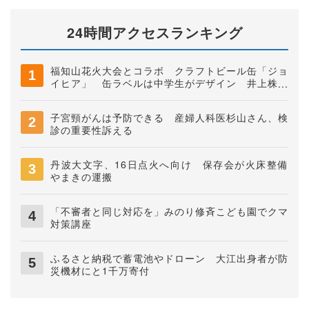
24時間アクセスランキング
福知山花火大会とコラボ クラフトビール缶「ジョ
イヒア」 缶ラベルは中学生がデザイン 井上株式
会社
子宮頸がんは予防できる 産婦人科医杉山さん、検
診の重要性訴える
丹波大文字、16日点火へ向け 保存会が火床整備
やまきの運搬
「不審者と同じ対応を」みのり修斉こども園でクマ
対策講座
ふるさと納税で蓄電池やドローン 大江出身者が防
災機材にと1千万寄付