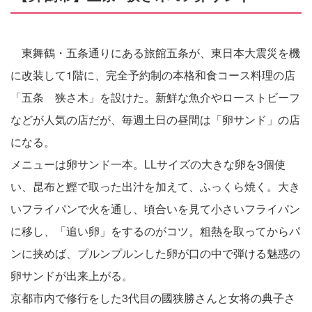
東舞鶴・五条通りにある旅館五条が、東日本大震災を機
に改装して1階に、完全予約制の本格和食コース料理の店
「五条 狭さ木」を設けた。新鮮な魚介やローストビーフ
などが人気の店だが、毎週土日の昼間は「卵サンド」の店
になる。
メニューは卵サンド一本。LLサイズの大きな卵を3個使
い、昆布と鰹で取った出汁を加えて、ふっくら焼く。大き
いフライパンで火を通し、頃合いを見て小さいフライパン
に移し、「追い卵」をするのがコツ。粗熱を取ってからパ
ンに挟めば、プルンプルンした卵が口の中で弾ける魅惑の
卵サンドが出来上がる。
京都市内で修行をした3代目の國狭勝さんと女将の典子さ