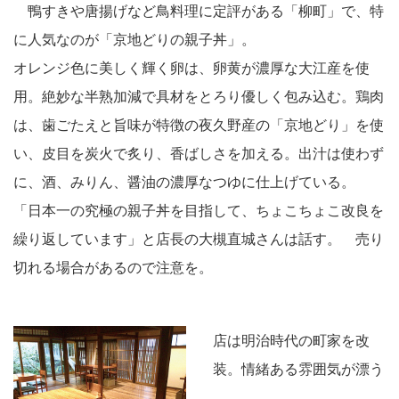
鴨すきや唐揚げなど鳥料理に定評がある「柳町」で、特
に人気なのが「京地どりの親子丼」。
オレンジ色に美しく輝く卵は、卵黄が濃厚な大江産を使
用。絶妙な半熟加減で具材をとろり優しく包み込む。鶏肉
は、歯ごたえと旨味が特徴の夜久野産の「京地どり」を使
い、皮目を炭火で炙り、香ばしさを加える。出汁は使わず
に、酒、みりん、醤油の濃厚なつゆに仕上げている。
「日本一の究極の親子丼を目指して、ちょこちょこ改良を
繰り返しています」と店長の大槻直城さんは話す。 売り
切れる場合があるので注意を。
店は明治時代の町家を改
装。情緒ある雰囲気が漂う