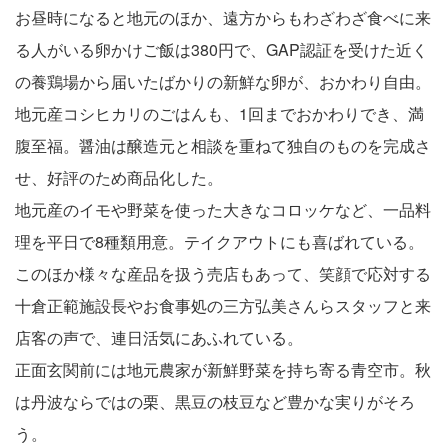
お昼時になると地元のほか、遠方からもわざわざ食べに来
る人がいる卵かけご飯は380円で、GAP認証を受けた近く
の養鶏場から届いたばかりの新鮮な卵が、おかわり自由。
地元産コシヒカリのごはんも、1回までおかわりでき、満
腹至福。醤油は醸造元と相談を重ねて独自のものを完成さ
せ、好評のため商品化した。
地元産のイモや野菜を使った大きなコロッケなど、一品料
理を平日で8種類用意。テイクアウトにも喜ばれている。
このほか様々な産品を扱う売店もあって、笑顔で応対する
十倉正範施設長やお食事処の三方弘美さんらスタッフと来
店客の声で、連日活気にあふれている。
正面玄関前には地元農家が新鮮野菜を持ち寄る青空市。秋
は丹波ならではの栗、黒豆の枝豆など豊かな実りがそろ
う。