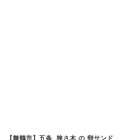
.
.
【舞鶴市】五条 狭さ木 の 卵サンド