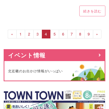
続きを読む
«
1
2
3
4
5
6
7
8
9
»
イベント情報
北近畿のお出かけ情報がいっぱい