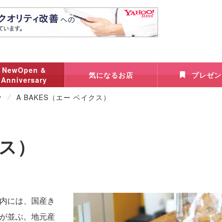
NewOpen &
気になるお店
プレゼン
Anniversary
y
A BAKES（エー ベイクス）
クス）
内には、国産き
が並ぶ。地元産