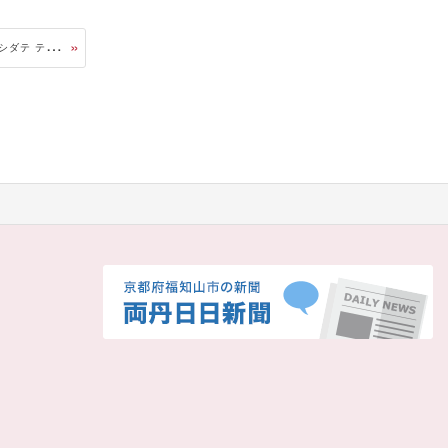
A
manohashidate Terrace Coffee(アマノハシダテ テラス コーヒー)