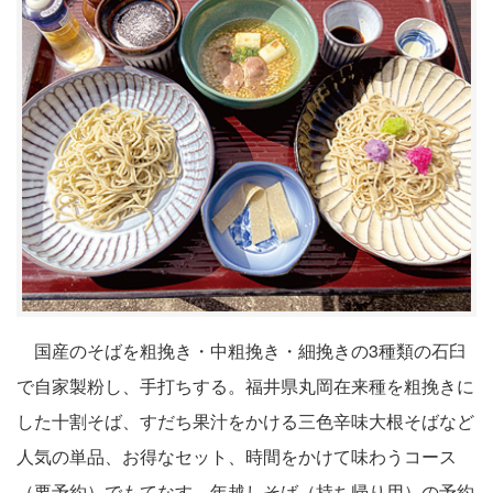
国産のそばを粗挽き・中粗挽き・細挽きの3種類の石臼
で自家製粉し、手打ちする。福井県丸岡在来種を粗挽きに
した十割そば、すだち果汁をかける三色辛味大根そばなど
人気の単品、お得なセット、時間をかけて味わうコース
（要予約）でもてなす。年越しそば（持ち帰り用）の予約