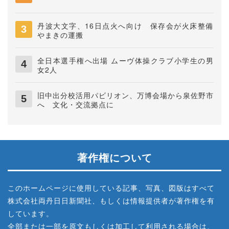
丹波大文字、16日点火へ向け 保存会が火床整備
やまきの運搬
全日本選手権へ出場 ムーヴ体操クラブ小学生の男
女2人
旧中出分校活用パビリオン、万博会場から泉佐野市
へ 文化・交流拠点に
著作権について
このホームページに使用している記事、写真、図版はすべて
株式会社両丹日日新聞社、もしくは情報提供者が著作権を有
しています。
全部または一部を原文もしくは加工して利用される場合は、