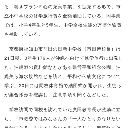
る「響きプランＦ心の充実事業」を拡充する形で、市
立小中学校の修学旅行費を全額補助している。同事業
では、小学4年生と5年生、中学全校生徒の万博体験費
も補助している。
京都府福知山市前田の日新中学校（市田博校長）は
21日朝、3年生179人が沖縄へ向けて修学旅行に出発し
た。沖縄戦の資料館などがある県営平和祈念公園、沖
縄美ら海水族館などを訪れ、平和や伝統文化について
学ぶ。20日には同校体育館で結団式が開かれ、生徒ら
が集合隊形を確認し、注意事項を聞くなどした。
学校訪問で同校を訪れていた廣田教育長が激励に立
ち、「市教委ではみなさんの『一人ひとりのなりたい
自分になる』を応援したいと思っており、無償化もそ