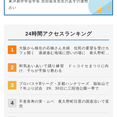
東洋易学学会学長 吉田龍永先生のあすの運勢
占い
24時間アクセスランキング
大阪から移住の石橋さん夫婦 住民の要望を受けカ
フェ開く 過疎進む地域に憩いの場に 夜久野町稲
垣
和気あいあいで踊り練習 ドッコイセまつりに向
け、子らが手振り教わる
プロバスケBリーグ・京都ハンナリーズ 福知山で
７年ぶり試合 29、30日に三段池公園一帯で
不老長寿の実・ムベ 夜久野町日置の国道沿いで直
売