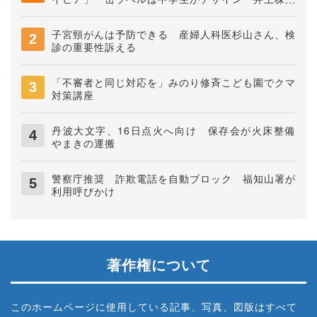
会社
子宮頸がんは予防できる 産婦人科医杉山さん、検
診の重要性訴える
「不審者と同じ対応を」みのり修斉こども園でクマ
対策講座
丹波大文字、16日点火へ向け 保存会が火床整備
やまきの運搬
警察庁推奨 詐欺電話を自動ブロック 福知山署が
利用呼びかけ
著作権について
このホームページに使用している記事、写真、図版はすべて