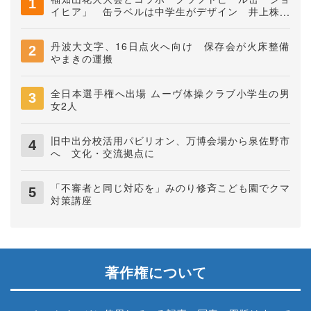
イヒア」 缶ラベルは中学生がデザイン 井上株式
会社
丹波大文字、16日点火へ向け 保存会が火床整備
やまきの運搬
全日本選手権へ出場 ムーヴ体操クラブ小学生の男
女2人
旧中出分校活用パビリオン、万博会場から泉佐野市
へ 文化・交流拠点に
「不審者と同じ対応を」みのり修斉こども園でクマ
対策講座
著作権について