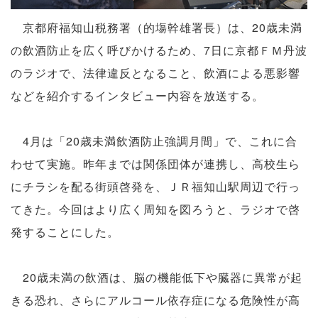
京都府福知山税務署（的塲幹雄署長）は、20歳未満
の飲酒防止を広く呼びかけるため、7日に京都ＦＭ丹波
のラジオで、法律違反となること、飲酒による悪影響
などを紹介するインタビュー内容を放送する。
4月は「20歳未満飲酒防止強調月間」で、これに合
わせて実施。昨年までは関係団体が連携し、高校生ら
にチラシを配る街頭啓発を、ＪＲ福知山駅周辺で行っ
てきた。今回はより広く周知を図ろうと、ラジオで啓
発することにした。
20歳未満の飲酒は、脳の機能低下や臓器に異常が起
きる恐れ、さらにアルコール依存症になる危険性が高