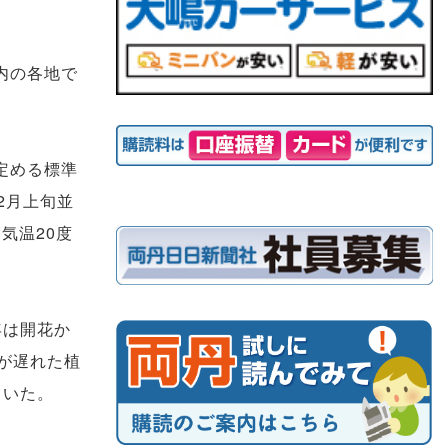
内の各地で
定める標準
2月上旬並
気温20度
年は開花か
が遅れた植
ていた。