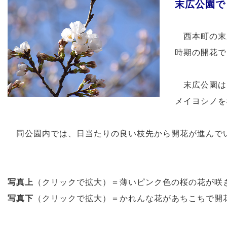
末広公園で
西本町の末広
時期の開花で
末広公園は
メイヨシノを
同公園内では、日当たりの良い枝先から開花が進んで
写真上
（クリックで拡大）＝薄いピンク色の桜の花が咲
写真下
（クリックで拡大）＝かれんな花があちこちで開花