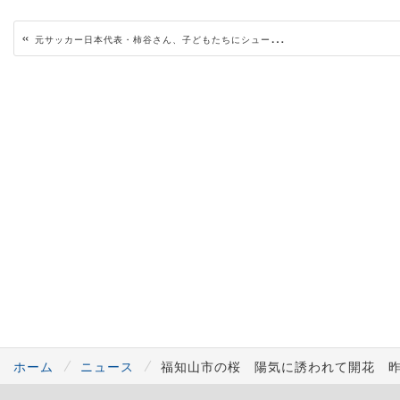
«
元サッカー日本代表・柿谷さん、子どもたちにシュート指導 プロめざす心構えも説く
ホーム
ニュース
福知山市の桜 陽気に誘われて開花 