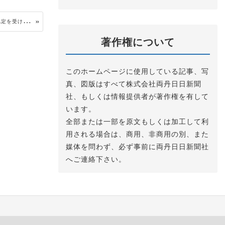
京
都丹後鉄道「鉄道事業再構築実施計画」再認定を受け、次の10年に向け決意表明
著作権について
このホームページに使用している記事、写
真、図版はすべて株式会社両丹日日新聞
社、もしくは情報提供者が著作権を有して
います。
全部または一部を原文もしくは加工して利
用される場合は、商用、非商用の別、また
媒体を問わず、必ず事前に両丹日日新聞社
へご連絡下さい。