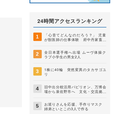
24時間アクセスランキング
「心音てどんなのだろう？」 児童
が獣医師の仕事体験 府中丹家畜保
健衛生所
全日本選手権へ出場 ムーヴ体操ク
ラブ小学生の男女2人
1株に40輪 突然変異のタカサゴユ
リ
旧中出分校活用パビリオン、万博会
場から泉佐野市へ 文化・交流拠点
に
お巡りさんを応援、手作りマスク
姉弟といとこの3人で作る