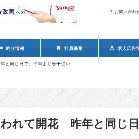
お問い合わ
釣り情報
社員募集
求人広告
昨年と同じ日で、平年より若干遅い
誘われて開花 昨年と同じ