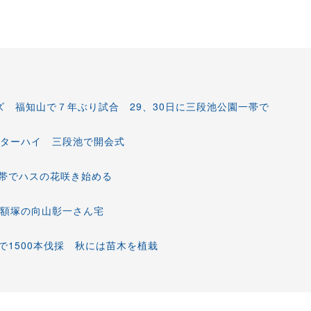
ズ 福知山で７年ぶり試合 29、30日に三段池公園一帯で
ンターハイ 三段池で開会式
帯でハスの花咲き始める
 額塚の向山彰一さん宅
1500本伐採 秋には苗木を植栽