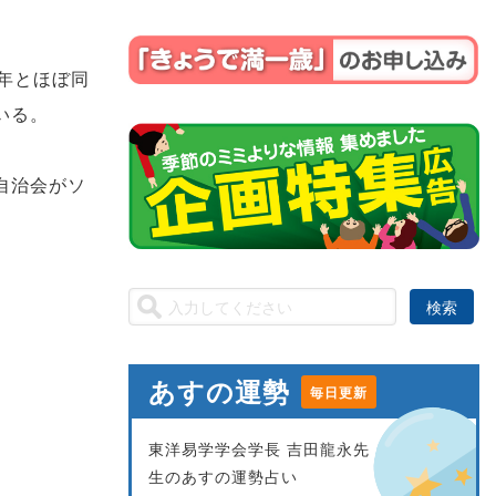
年とほぼ同
いる。
自治会がソ
あすの運勢
毎日更新
東洋易学学会学長 吉田龍永先
生のあすの運勢占い