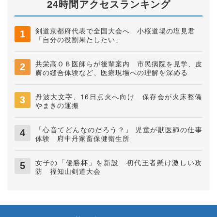
24時間アクセスランキング
剣道京都府代表で全国大会へ 小桜道場の塩見君
「自分の役割果たしたい」
共栄高ＯＢ医師らが後輩案内 市民病院を見学、皮
膚の縫合体験など、医療現場への理解を深める
丹波大文字、16日点火へ向け 保存会が火床整備
やまきの運搬
「心音てどんなのだろう？」 児童が獣医師の仕事
体験 府中丹家畜保健衛生所
女子の「優勝杯」を新設 初代王者懸け激しい攻
防 福知山剣道大会