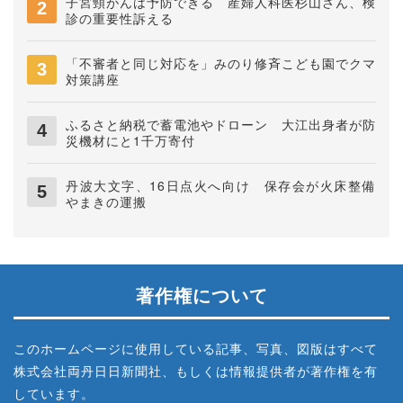
子宮頸がんは予防できる 産婦人科医杉山さん、検
診の重要性訴える
「不審者と同じ対応を」みのり修斉こども園でクマ
対策講座
ふるさと納税で蓄電池やドローン 大江出身者が防
災機材にと1千万寄付
丹波大文字、16日点火へ向け 保存会が火床整備
やまきの運搬
著作権について
このホームページに使用している記事、写真、図版はすべて
株式会社両丹日日新聞社、もしくは情報提供者が著作権を有
しています。