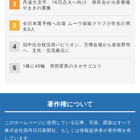
丹波大文字、16日点火へ向け 保存会が火床整備
やまきの運搬
全日本選手権へ出場 ムーヴ体操クラブ小学生の男
女2人
旧中出分校活用パビリオン、万博会場から泉佐野市
へ 文化・交流拠点に
1株に40輪 突然変異のタカサゴユリ
著作権について
このホームページに使用している記事、写真、図版はすべて
株式会社両丹日日新聞社、もしくは情報提供者が著作権を有
しています。