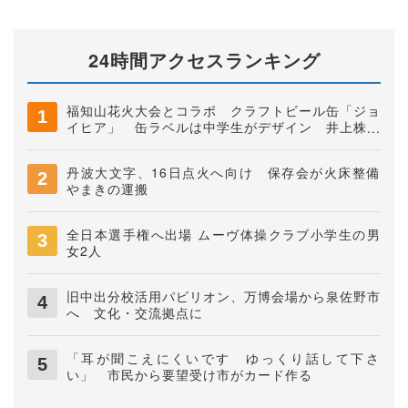
24時間アクセスランキング
福知山花火大会とコラボ クラフトビール缶「ジョ
イヒア」 缶ラベルは中学生がデザイン 井上株式
会社
丹波大文字、16日点火へ向け 保存会が火床整備
やまきの運搬
全日本選手権へ出場 ムーヴ体操クラブ小学生の男
女2人
旧中出分校活用パビリオン、万博会場から泉佐野市
へ 文化・交流拠点に
「耳が聞こえにくいです ゆっくり話して下さ
い」 市民から要望受け市がカード作る