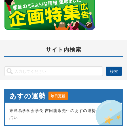
サイト内検索
あすの運勢
毎日更新
東洋易学学会学長 吉田龍永先生のあすの運勢
占い