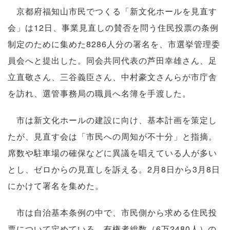
京都府福知山市民でつくる「新文化ホールを見直す
会」は12日、事業見直しの賛否を問う住民投票の条例
制定のために集めた8286人分の署名を、市選挙管理委
員会へと提出した。同会共同代表の芦田幸雄さん、足
立直敬さん、三谷義臣さん、中村豪文さんらが市庁舎
を訪れ、選管事務局の職員へ名簿を手渡した。
市は新文化ホールの建設に向け、基本計画を策定し
たが、見直す会は「市民への周知が不十分」と指摘。
席数や駐車場の確保などに異議を唱えている人が多い
とし、ゼロからの見直しを訴える。2月8日から3月8日
にかけて署名を集めた。
市は自治基本条例の中で、市民側から求める住民投
票について定めている。有権者総数（6万2480人）の