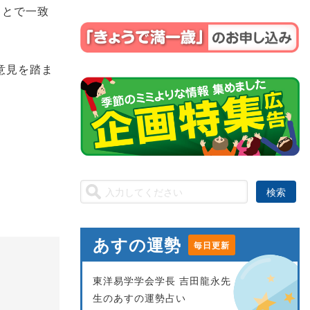
ことで一致
意見を踏ま
あすの運勢
毎日更新
東洋易学学会学長 吉田龍永先
生のあすの運勢占い