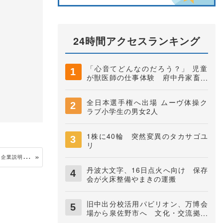
24時間アクセスランキング
「心音てどんなのだろう？」 児童
が獣医師の仕事体験 府中丹家畜保
健衛生所
全日本選手権へ出場 ムーヴ体操ク
ラブ小学生の男女2人
1株に40輪 突然変異のタカサゴユ
リ
雇
用のマッチングに期待 少人数で安心、ミニ企業説明会 ハローワーク福知山
丹波大文字、16日点火へ向け 保存
会が火床整備やまきの運搬
旧中出分校活用パビリオン、万博会
場から泉佐野市へ 文化・交流拠点
に