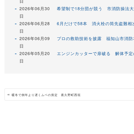
日
2026年06月30
希望制で18分団が競う 市消防操法
日
2026年06月28
6月だけで58本 消火栓の筒先盗難
日
2026年06月09
プロの救助技術を披露 福知山市消防
日
2026年05月20
エンジンカッターで扉破る 解体予定
日
«
暖冬で例年より遅くムベの剪定 夜久野町西垣