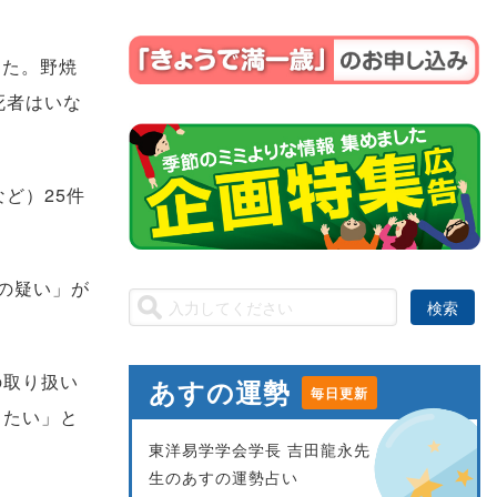
した。野焼
死者はいな
ど）25件
の疑い」が
の取り扱い
あすの運勢
毎日更新
したい」と
東洋易学学会学長 吉田龍永先
生のあすの運勢占い