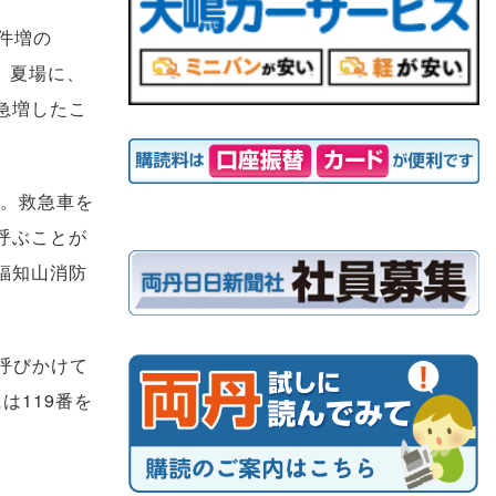
件増の
。夏場に、
急増したこ
％。救急車を
呼ぶことが
福知山消防
呼びかけて
は119番を