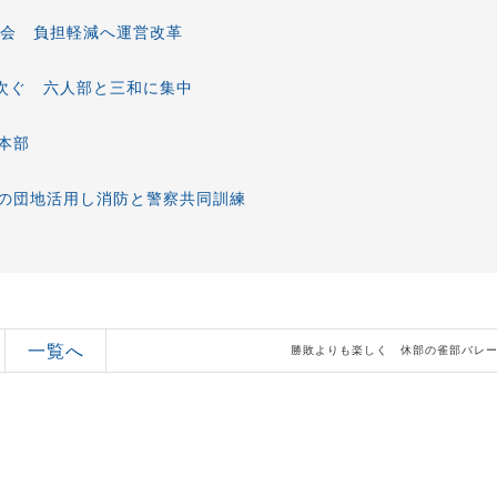
大会 負担軽減へ運営改革
相次ぐ 六人部と三和に集中
本部
の団地活用し消防と警察共同訓練
一覧へ
勝敗よりも楽しく 休部の雀部バレ