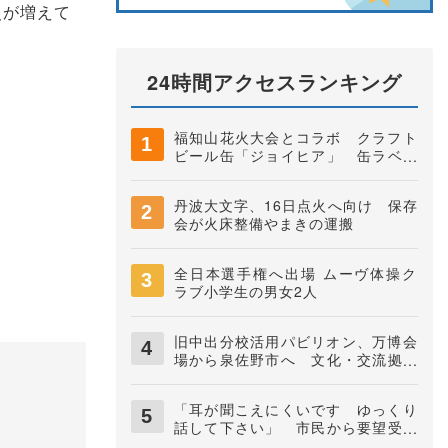
災が増えて
24時間アクセスランキング
福知山花火大会とコラボ クラフト
ビール缶「ジョイヒア」 缶ラベル
は中学生がデザイン 井上株式会社
丹波大文字、16日点火へ向け 保存
会が火床整備やまきの運搬
全日本選手権へ出場 ムーヴ体操ク
ラブ小学生の男女2人
旧中出分校活用パビリオン、万博会
場から泉佐野市へ 文化・交流拠点
に
「耳が聞こえにくいです ゆっくり
話して下さい」 市民から要望受け
市がカード作る