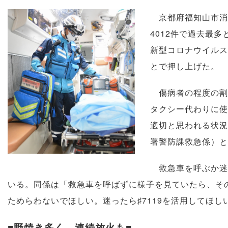
京都府福知山市消防
4012件で過去最
新型コロナウイルス
とで押し上げた。
傷病者の程度の割合
タクシー代わりに使
適切と思われる状況
署警防課救急係）と
救急車を呼ぶか迷っ
いる。同係は「救急車を呼ばずに様子を見ていたら、その
ためらわないでほしい。迷ったら♯7119を活用してほし
■野焼き多く、連続放火も■