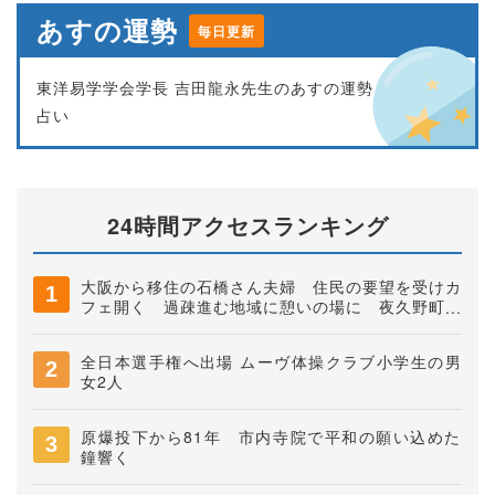
あすの運勢
毎日更新
東洋易学学会学長 吉田龍永先生のあすの運勢
占い
24時間アクセスランキング
大阪から移住の石橋さん夫婦 住民の要望を受けカ
フェ開く 過疎進む地域に憩いの場に 夜久野町稲
垣
全日本選手権へ出場 ムーヴ体操クラブ小学生の男
女2人
原爆投下から81年 市内寺院で平和の願い込めた
鐘響く