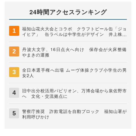
24時間アクセスランキング
福知山花火大会とコラボ クラフトビール缶「ジョ
イヒア」 缶ラベルは中学生がデザイン 井上株式
会社
丹波大文字、16日点火へ向け 保存会が火床整備
やまきの運搬
全日本選手権へ出場 ムーヴ体操クラブ小学生の男
女2人
旧中出分校活用パビリオン、万博会場から泉佐野市
へ 文化・交流拠点に
警察庁推奨 詐欺電話を自動ブロック 福知山署が
利用呼びかけ