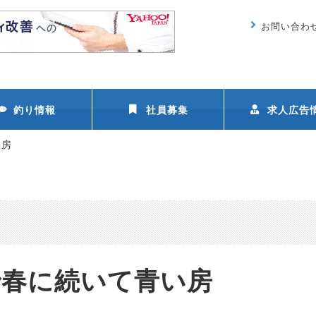
お問い合わ
釣り情報
社員募集
求人広告
い房
で春に続いて青い房