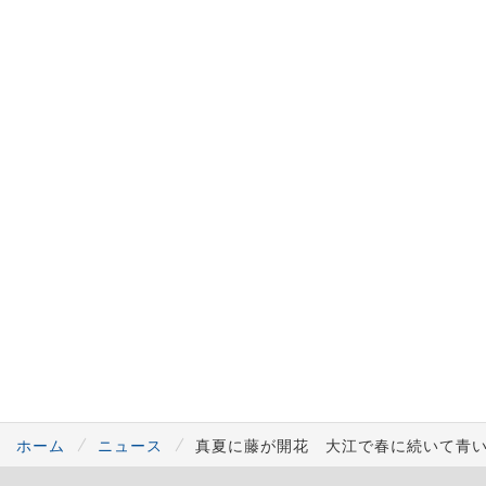
ホーム
ニュース
真夏に藤が開花 大江で春に続いて青