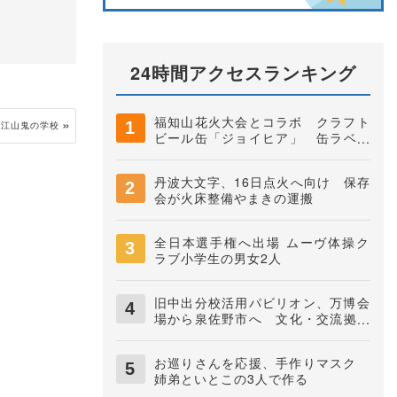
24時間アクセスランキング
福知山花火大会とコラボ クラフト
大江山鬼の学校
ビール缶「ジョイヒア」 缶ラベル
は中学生がデザイン 井上株式会社
丹波大文字、16日点火へ向け 保存
会が火床整備やまきの運搬
全日本選手権へ出場 ムーヴ体操ク
ラブ小学生の男女2人
旧中出分校活用パビリオン、万博会
場から泉佐野市へ 文化・交流拠点
に
お巡りさんを応援、手作りマスク
姉弟といとこの3人で作る