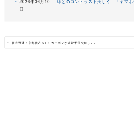
2026年06月10
緑とのコントラスト美しく 「ヤマボ
日
«
軟式野球：京都代表ＳＥＣカーボンが近畿予選突破して国体出場