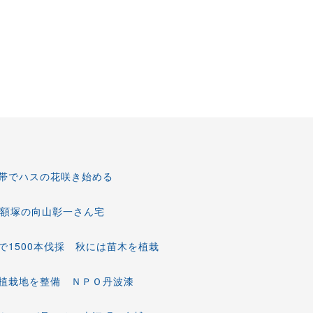
帯でハスの花咲き始める
 額塚の向山彰一さん宅
1500本伐採 秋には苗木を植栽
植栽地を整備 ＮＰＯ丹波漆