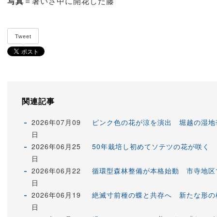
写真
＝暑いさ中に開花した藤
Tweet
関連記事
2026年07月09
ピンク色の花が涼を演出 堀越の湿地
日
2026年06月25
50年栽培し初めてソテツの花が咲く
日
2026年06月22
循環型森林整備が本格始動 市寺地区で
日
2026年06月19
絶滅寸前種の蝶と共存へ 新たな形の
日