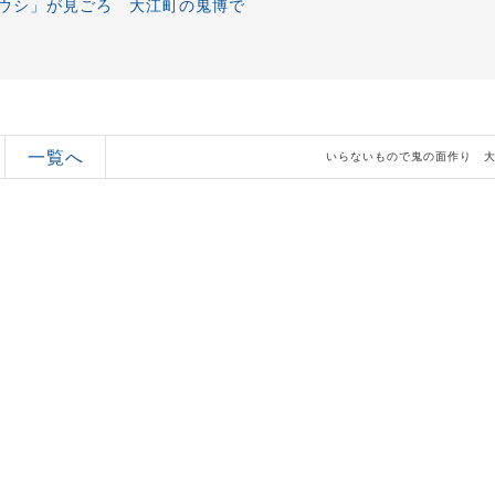
ウシ」が見ごろ 大江町の鬼博で
一覧へ
いらないもので鬼の面作り 