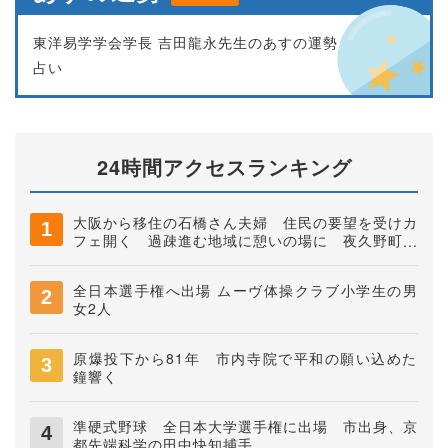
東洋易学学会学長 吉田龍永先生のあすの運勢
占い
24時間アクセスランキング
大阪から移住の石橋さん夫婦 住民の要望を受けカ
フェ開く 過疎進む地域に憩いの場に 夜久野町稲
垣
全日本選手権へ出場 ムーヴ体操クラブ小学生の男
女2人
原爆投下から81年 市内寺院で平和の願い込めた
鐘響く
準硬式野球 全日本大学選手権に出場 市出身、京
都先端科学の田中快知捕手