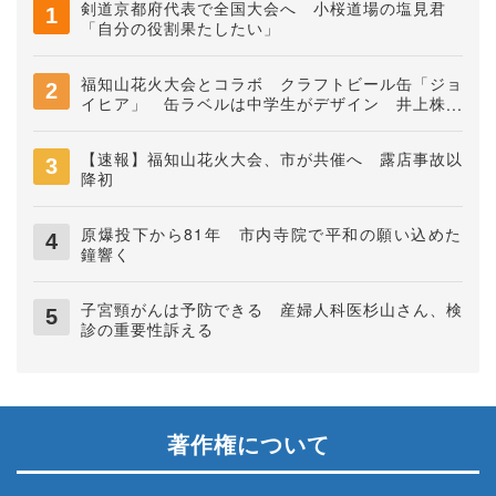
剣道京都府代表で全国大会へ 小桜道場の塩見君
「自分の役割果たしたい」
福知山花火大会とコラボ クラフトビール缶「ジョ
イヒア」 缶ラベルは中学生がデザイン 井上株式
会社
【速報】福知山花火大会、市が共催へ 露店事故以
降初
原爆投下から81年 市内寺院で平和の願い込めた
鐘響く
子宮頸がんは予防できる 産婦人科医杉山さん、検
診の重要性訴える
著作権について