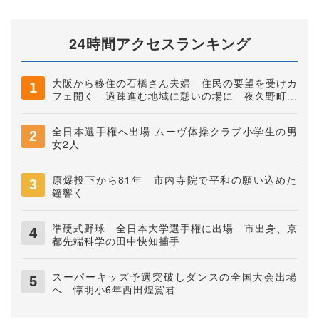
24時間アクセスランキング
大阪から移住の石橋さん夫婦 住民の要望を受けカ
フェ開く 過疎進む地域に憩いの場に 夜久野町稲
垣
全日本選手権へ出場 ムーヴ体操クラブ小学生の男
女2人
原爆投下から81年 市内寺院で平和の願い込めた
鐘響く
準硬式野球 全日本大学選手権に出場 市出身、京
都先端科学の田中快知捕手
スーパーキッズ予選突破しダンスの全国大会出場
へ 惇明小6年西田煌駕君