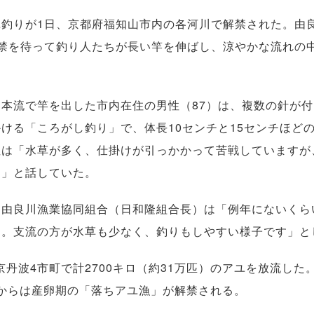
釣りが1日、京都府福知山市内の各河川で解禁された。由
解禁を待って釣り人たちが長い竿を伸ばし、涼やかな流れの
本流で竿を出した市内在住の男性（87）は、複数の針が付
ける「ころがし釣り」で、体長10センチと15センチほど
性は「水草が多く、仕掛けが引っかかって苦戦していますが
た」と話していた。
由良川漁業協同組合（日和隆組合長）は「例年にないくら
す。支流の方が水草も少なく、釣りもしやすい様子です」と
波4市町で計2700キロ（約31万匹）のアユを放流した
日からは産卵期の「落ちアユ漁」が解禁される。