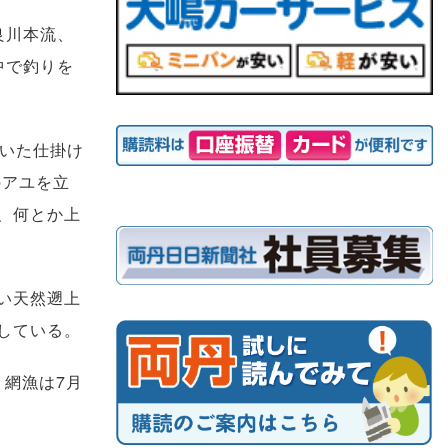
良川本流、
中で釣りを
いた仕掛け
のアユを立
、何とか上
い天然遡上
している。
。網漁は7月