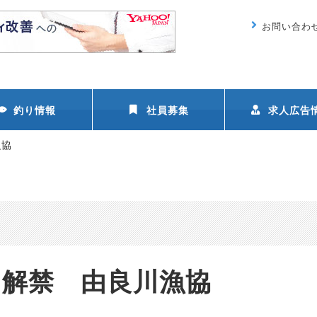
お問い合わ
釣り情報
社員募集
求人広告
漁協
り解禁 由良川漁協