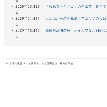
日
2026年03月26
「報恩寺タケノコ」の初出荷 裏年で
日
2026年01月11
大江山からの寒風受けてコウゾの天日
日
2025年12月15
由良川流域の魚、オイカワなど9種15
日
«
台湾の生徒16人と笑顔あふれる国際交流 福知山高校附属中学生