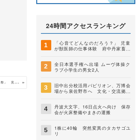
24時間アクセスランキング
「心音てどんなのだろう？」 児童
が獣医師の仕事体験 府中丹家畜保
健衛生所
全日本選手権へ出場 ムーヴ体操ク
ラブ小学生の男女2人
早
乙女姿で苗を手植え 三和町大原で「御田植祭」 見物客らでにぎわう
旧中出分校活用パビリオン、万博会
場から泉佐野市へ 文化・交流拠点
に
丹波大文字、16日点火へ向け 保存
会が火床整備やまきの運搬
1株に40輪 突然変異のタカサゴユ
リ