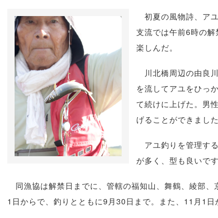
初夏の風物詩、アユ
支流では午前6時の
楽しんだ。
川北橋周辺の由良川
を流してアユをひっか
て続けに上げた。男
げることができまし
アユ釣りを管理する
が多く、型も良いで
同漁協は解禁日までに、管轄の福知山、舞鶴、綾部、京丹
1日からで、釣りとともに9月30日まで。また、11月1