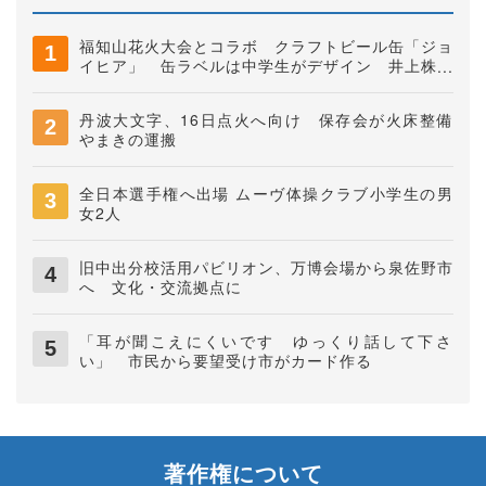
福知山花火大会とコラボ クラフトビール缶「ジョ
イヒア」 缶ラベルは中学生がデザイン 井上株式
会社
丹波大文字、16日点火へ向け 保存会が火床整備
やまきの運搬
全日本選手権へ出場 ムーヴ体操クラブ小学生の男
女2人
旧中出分校活用パビリオン、万博会場から泉佐野市
へ 文化・交流拠点に
「耳が聞こえにくいです ゆっくり話して下さ
い」 市民から要望受け市がカード作る
著作権について