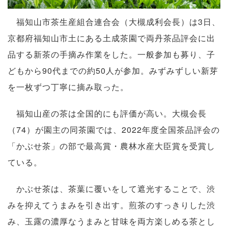
福知山市茶生産組合連合会（大槻成利会長）は3日、
京都府福知山市土にある土成茶園で両丹茶品評会に出
品する新茶の手摘み作業をした。一般参加も募り、子
どもから90代までの約50人が参加。みずみずしい新芽
を一枚ずつ丁寧に摘み取った。
福知山産の茶は全国的にも評価が高い。大槻会長
（74）が園主の同茶園では、2022年度全国茶品評会の
「かぶせ茶」の部で最高賞・農林水産大臣賞を受賞し
ている。
かぶせ茶は、茶葉に覆いをして遮光することで、渋
みを抑えてうまみを引き出す。煎茶のすっきりした渋
み、玉露の濃厚なうまみと甘味を両方楽しめる茶とし