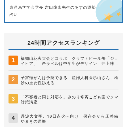
東洋易学学会学長 吉田龍永先生のあすの運勢
占い
24時間アクセスランキング
福知山花火大会とコラボ クラフトビール缶「ジョ
イヒア」 缶ラベルは中学生がデザイン 井上株式
会社
子宮頸がんは予防できる 産婦人科医杉山さん、検
診の重要性訴える
「不審者と同じ対応を」みのり修斉こども園でクマ
対策講座
丹波大文字、16日点火へ向け 保存会が火床整備
やまきの運搬