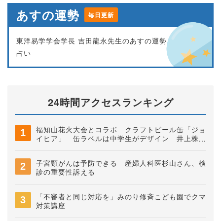
あすの運勢
毎日更新
東洋易学学会学長 吉田龍永先生のあすの運勢
占い
24時間アクセスランキング
福知山花火大会とコラボ クラフトビール缶「ジョ
イヒア」 缶ラベルは中学生がデザイン 井上株式
会社
子宮頸がんは予防できる 産婦人科医杉山さん、検
診の重要性訴える
「不審者と同じ対応を」みのり修斉こども園でクマ
対策講座