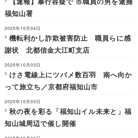
【速報】暴行容疑で 市職員の男を逮捕
福知山署
2025年10月04日
機転利かし詐欺被害防止 職員らに感
謝状 北都信金大江町支店
2025年10月03日
けさ電線上にツバメ数百羽 南へ向か
って旅立ち／京都府福知山市
2025年10月03日
秋の夜を彩る「福知山イル未来と」福
知山城周辺で催し開催