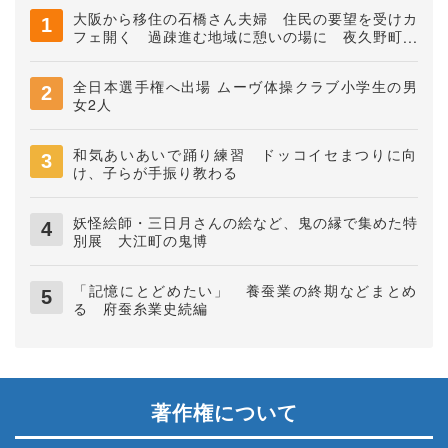
大阪から移住の石橋さん夫婦 住民の要望を受けカ
フェ開く 過疎進む地域に憩いの場に 夜久野町稲
垣
全日本選手権へ出場 ムーヴ体操クラブ小学生の男
女2人
和気あいあいで踊り練習 ドッコイセまつりに向
け、子らが手振り教わる
妖怪絵師・三日月さんの絵など、鬼の縁で集めた特
別展 大江町の鬼博
「記憶にとどめたい」 養蚕業の終期などまとめ
る 府蚕糸業史続編
著作権について