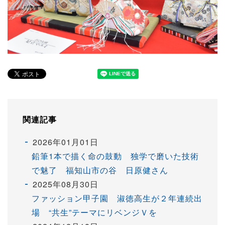
関連記事
2026年01月01日
鉛筆1本で描く命の鼓動 独学で磨いた技術
で魅了 福知山市の谷 日原健さん
2025年08月30日
ファッション甲子園 淑徳高生が２年連続出
場 “共生”テーマにリベンジＶを