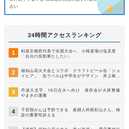
占い
24時間アクセスランキング
剣道京都府代表で全国大会へ 小桜道場の塩見君
「自分の役割果たしたい」
福知山花火大会とコラボ クラフトビール缶「ジョ
イヒア」 缶ラベルは中学生がデザイン 井上株式
会社
丹波大文字、16日点火へ向け 保存会が火床整備
やまきの運搬
子宮頸がんは予防できる 産婦人科医杉山さん、検
診の重要性訴える