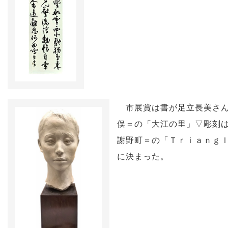
市展賞は書が足立長美さん
俣＝の「大江の里」▽彫刻
謝野町＝の「Ｔｒｉａｎｇ
に決まった。