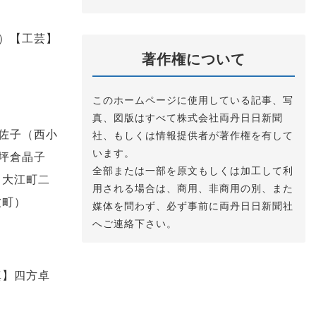
）【工芸】
著作権について
このホームページに使用している記事、写
真、図版はすべて株式会社両丹日日新聞
佐子（西小
社、もしくは情報提供者が著作権を有して
います。
坪倉晶子
全部または一部を原文もしくは加工して利
（大江町二
用される場合は、商用、非商用の別、また
波町）
媒体を問わず、必ず事前に両丹日日新聞社
へご連絡下さい。
真】四方卓