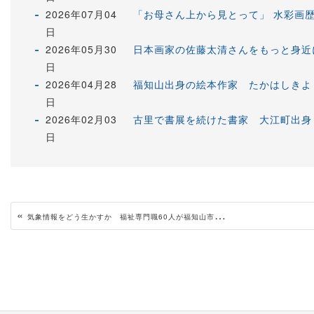
2026年07月04
「お母さん上から見とって」 水彩画歴
日
2026年05月30
日本画家の佐藤太清さんをもっと身近
日
2026年04月28
福知山出身の絵本作家 たかはしきよ
日
2026年02月03
古里で書展を続けた書家 大江町出身
日
«
気象情報をどう生かすか 福祉専門職60人が福知山市防災センターで防災研修