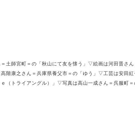
＝土師宮町＝の「秋山にて友を懐う」▽絵画は河田晋さん
は高階康之さん＝兵庫県養父市＝の「ゆう」▽工芸は安田紅
ｌｅ（トライアングル）」▽写真は高山一成さん＝呉服町＝