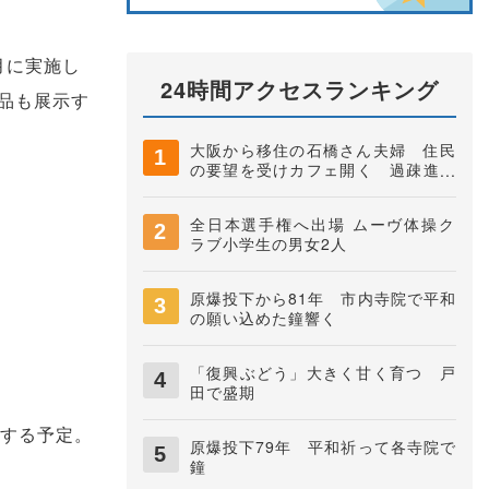
月に実施し
24時間アクセスランキング
品も展示す
大阪から移住の石橋さん夫婦 住民
の要望を受けカフェ開く 過疎進む
地域に憩いの場に 夜久野町稲垣
全日本選手権へ出場 ムーヴ体操ク
ラブ小学生の男女2人
原爆投下から81年 市内寺院で平和
の願い込めた鐘響く
「復興ぶどう」大きく甘く育つ 戸
田で盛期
する予定。
原爆投下79年 平和祈って各寺院で
鐘