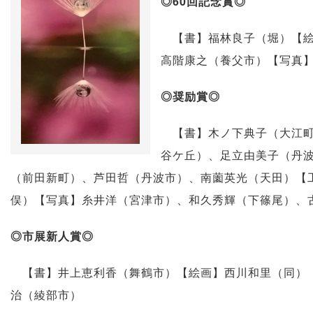
◎60回記念賞◎
【書】福林良子（堀）【絵
高階康之（養父市）【写真
◎奨励賞◎
【書】木ノ下典子（大江町
谷ケ丘）、足立由美子（丹
（前田新町）、芦田哲（丹波市）、南薗英光（天田）【
俣）【写真】糸井洋（宮津市）、和久秀輝（下篠尾）、
◎市展新人賞◎
【書】井上恵利香（舞鶴市）【絵画】西川和里（同）【
治（綾部市）