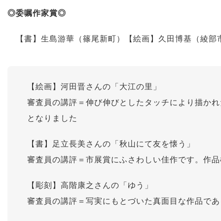
◎委嘱作家賞◎
【書】生島游華（篠尾新町）【絵画】久田博基（綾部
【絵画】河田晋さんの「大江の里」
審査員の講評＝伸び伸びとしたタッチにより描かれ
となりました
【書】足立長美さんの「秋山にて友を懐う」
審査員の講評＝市展賞にふさわしい佳作です。作品
【彫刻】高階康之さんの「ゆう」
審査員の講評＝写実にもとづいた真面目な作品であ