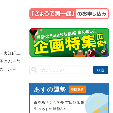
＝大江町二
子さん＝与
の「水玉」
あすの運勢
毎日更新
東洋易学学会学長 吉田龍永先
生のあすの運勢占い