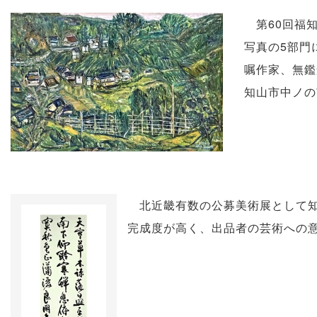
第60回福知
写真の5部門
嘱作家、無鑑
知山市中ノの
北近畿有数の公募美術展として知
完成度が高く、出品者の芸術への