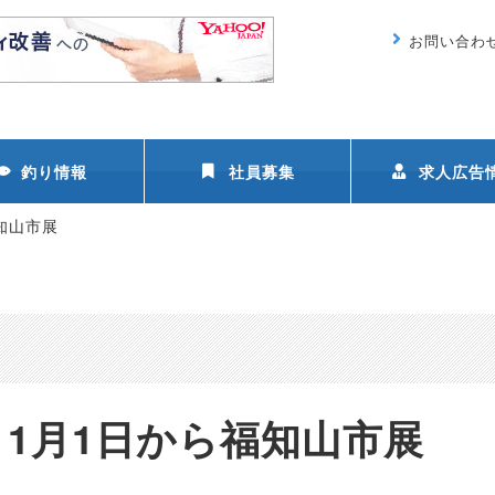
お問い合わ
釣り情報
社員募集
求人広告
知山市展
11月1日から福知山市展