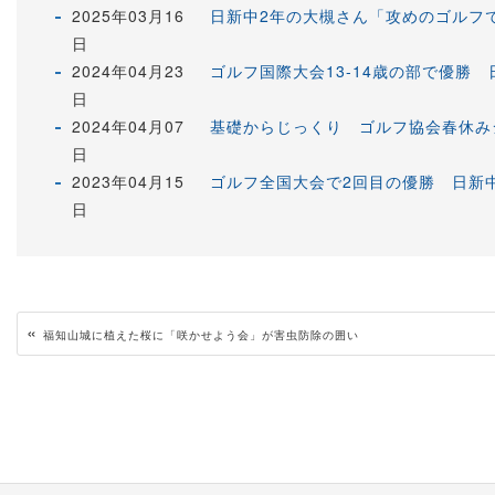
2025年03月16
日新中2年の大槻さん「攻めのゴルフ
日
2024年04月23
ゴルフ国際大会13-14歳の部で優勝
日
2024年04月07
基礎からじっくり ゴルフ協会春休み
日
2023年04月15
ゴルフ全国大会で2回目の優勝 日新
日
«
福知山城に植えた桜に「咲かせよう会」が害虫防除の囲い