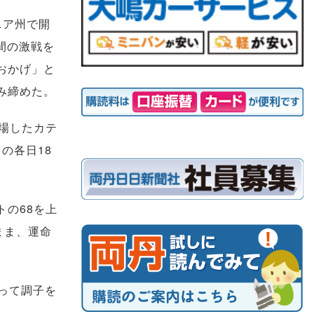
ニア州で開
間の激戦を
おかげ」と
み締めた。
場したカテ
の各日18
の68を上
まま、運命
って調子を