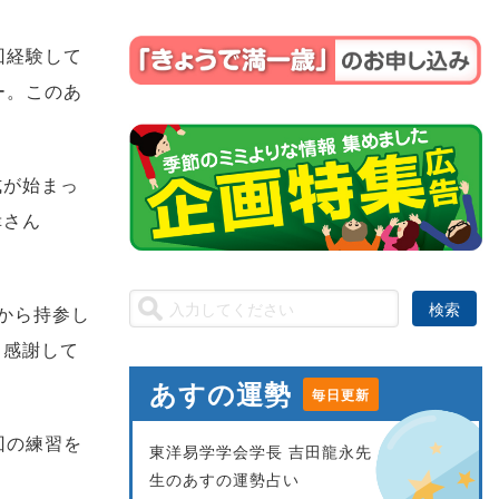
回経験して
ー。このあ
式が始まっ
幸さん
から持参し
と感謝して
あすの運勢
毎日更新
回の練習を
東洋易学学会学長 吉田龍永先
生のあすの運勢占い