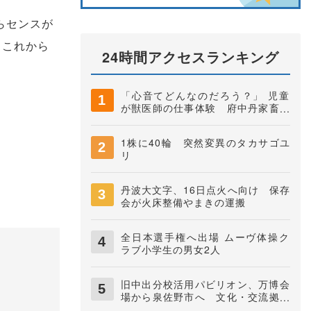
らセンスが
。これから
24時間アクセスランキング
「心音てどんなのだろう？」 児童
が獣医師の仕事体験 府中丹家畜保
健衛生所
1株に40輪 突然変異のタカサゴユ
リ
丹波大文字、16日点火へ向け 保存
会が火床整備やまきの運搬
全日本選手権へ出場 ムーヴ体操ク
ラブ小学生の男女2人
旧中出分校活用パビリオン、万博会
場から泉佐野市へ 文化・交流拠点
に