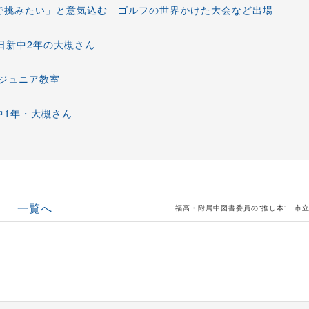
で挑みたい」と意気込む ゴルフの世界かけた大会など出場
 日新中2年の大槻さん
ジュニア教室
中1年・大槻さん
一覧へ
福高・附属中図書委員の“推し本” 市