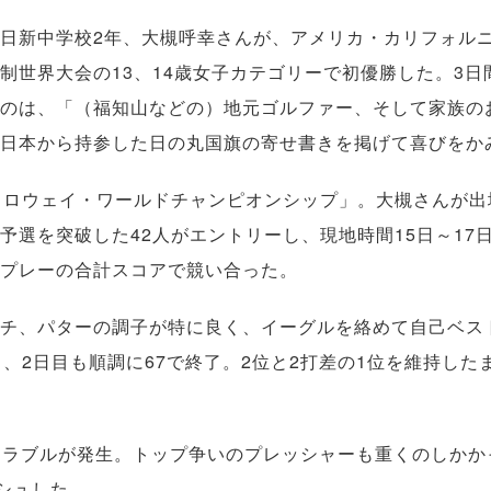
日新中学校2年、大槻呼幸さんが、アメリカ・カリフォル
制世界大会の13、14歳女子カテゴリーで初優勝した。3日
のは、「（福知山などの）地元ゴルファー、そして家族の
日本から持参した日の丸国旗の寄せ書きを掲げて喜びをか
ャロウェイ・ワールドチャンピオンシップ」。大槻さんが出
予選を突破した42人がエントリーし、現地時間15日～17日
プレーの合計スコアで競い合った。
チ、パターの調子が特に良く、イーグルを絡めて自己ベスト
し、2日目も順調に67で終了。2位と2打差の1位を維持した
ラブルが発生。トップ争いのプレッシャーも重くのしかか
シュした。