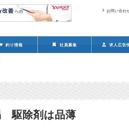
お問い合わ
釣り情報
社員募集
求人広告
薄
鳴 駆除剤は品薄