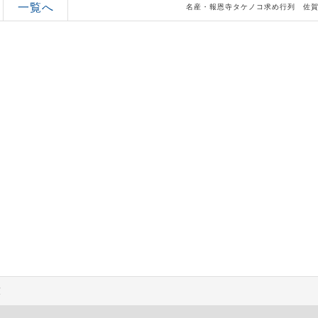
一覧へ
名産・報恩寺タケノコ求め行列 佐
薄