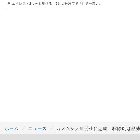
«
エベレスト2つ分を駆ける 6月に丹波市で「世界一過酷」なレース
ホーム
ニュース
カメムシ大量発生に悲鳴 駆除剤は品