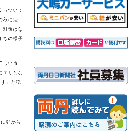
くっついて
の秋に続
 対策はな
まちの様子
詳しい市自
にエサとな
ます」と説
秋に卵から