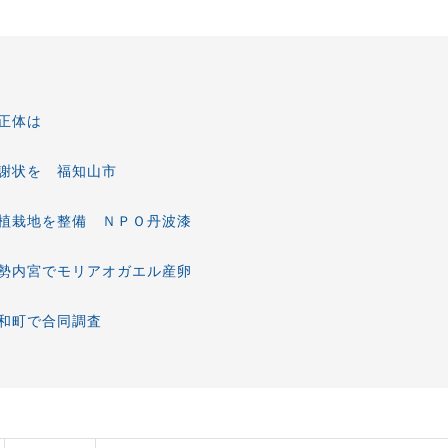
正体は
謝状を 福知山市
植栽地を整備 ＮＰＯ丹波漆
勢内宮でモリアオガエル産卵
が三和町で合同調査