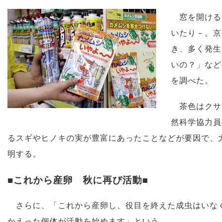
窓を開ける
いたり－。京
き、多く発生
いの？」など
を調べた。
茶色はクサ
然科学協力員
るスギやヒノキの実が豊富にあったことなどが要因で、
明する。
■これから産卵 秋に再び活動■
さらに、「これから産卵し、役目を終えた成虫はいなく
かえった個体が活動を始めます」という。