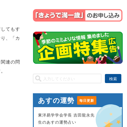
荷してもす
おり、「カ
シ関連の問
す。
あすの運勢
毎日更新
東洋易学学会学長 吉田龍永先
生のあすの運勢占い