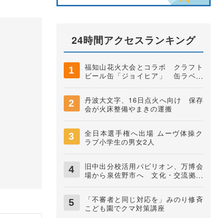
24時間アクセスランキング
福知山花火大会とコラボ クラフト
ビール缶「ジョイヒア」 缶ラベル
は中学生がデザイン 井上株式会社
丹波大文字、16日点火へ向け 保存
会が火床整備やまきの運搬
全日本選手権へ出場 ムーヴ体操ク
ラブ小学生の男女2人
旧中出分校活用パビリオン、万博会
場から泉佐野市へ 文化・交流拠点
に
「不審者と同じ対応を」みのり修斉
こども園でクマ対策講座