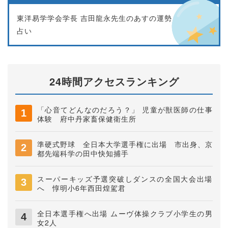
東洋易学学会学長 吉田龍永先生のあすの運勢
占い
24時間アクセスランキング
「心音てどんなのだろう？」 児童が獣医師の仕事
体験 府中丹家畜保健衛生所
準硬式野球 全日本大学選手権に出場 市出身、京
都先端科学の田中快知捕手
スーパーキッズ予選突破しダンスの全国大会出場
へ 惇明小6年西田煌駕君
全日本選手権へ出場 ムーヴ体操クラブ小学生の男
女2人