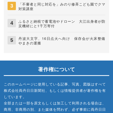
「不審者と同じ対応を」みのり修斉こども園でクマ
対策講座
ふるさと納税で蓄電池やドローン 大江出身者が防
災機材にと1千万寄付
丹波大文字、16日点火へ向け 保存会が火床整備
やまきの運搬
著作権について
このホームページに使用している記事、写真、図版はすべて
株式会社両丹日日新聞社、もしくは情報提供者が著作権を有
しています。
全部または一部を原文もしくは加工して利用される場合は、
商用、非商用の別、また媒体を問わず、必ず事前に両丹日日