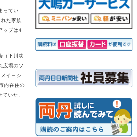
まってい
訪れた家族
アップは4
会（下川功
丸広場のソ
ソメイヨシ
市内在住の
せていた。