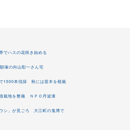
帯でハスの花咲き始める
 額塚の向山彰一さん宅
1500本伐採 秋には苗木を植栽
植栽地を整備 ＮＰＯ丹波漆
ウシ」が見ごろ 大江町の鬼博で