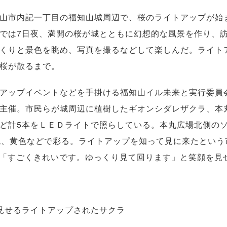
山市内記一丁目の福知山城周辺で、桜のライトアップが始
では7日夜、満開の桜が城とともに幻想的な風景を作り、
くりと景色を眺め、写真を撮るなどして楽しんだ。ライト
桜が散るまで。
アップイベントなどを手掛ける福知山イル未来と実行委員
主催。市民らが城周辺に植樹したギオンシダレザクラ、本
ど計5本をＬＥＤライトで照らしている。本丸広場北側の
色、黄色などで彩る。ライトアップを知って見に来たという
は「すごくきれいです。ゆっくり見て回ります」と笑顔を見
見せるライトアップされたサクラ