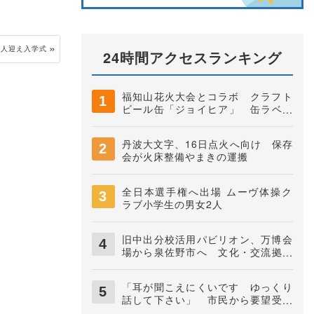
8人迎え入学式
24時間アクセスランキング
福知山花火大会とコラボ クラフト
ビール缶「ジョイヒア」 缶ラベル
は中学生がデザイン 井上株式会社
丹波大文字、16日点火へ向け 保存
会が火床整備やまきの運搬
全日本選手権へ出場 ムーヴ体操ク
ラブ小学生の男女2人
旧中出分校活用パビリオン、万博会
場から泉佐野市へ 文化・交流拠点
に
「耳が聞こえにくいです ゆっくり
話して下さい」 市民から要望受け
市がカード作る