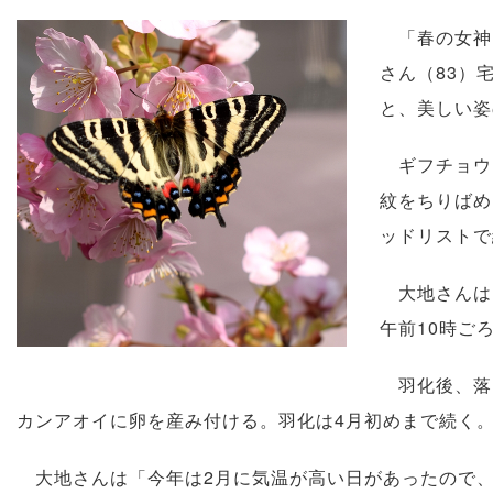
「春の女神
さん（83）
と、美しい姿
ギフチョウ
紋をちりばめ
ッドリストで
大地さんは1
午前10時ご
羽化後、落
カンアオイに卵を産み付ける。羽化は4月初めまで続く。
大地さんは「今年は2月に気温が高い日があったので、