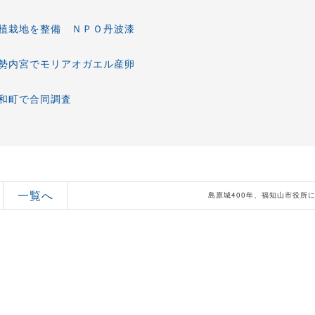
植栽地を整備 ＮＰＯ丹波漆
勢内宮でモリアオガエル産卵
が三和町で合同調査
一覧へ
島原城400年、福知山市役所