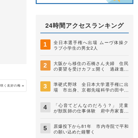
24時間アクセスランキング
全日本選手権へ出場 ムーヴ体操ク
ラブ小学生の男女2人
大阪から移住の石橋さん夫婦 住民
の要望を受けカフェ開く 過疎進む
地域に憩いの場に 夜久野町稲垣
準硬式野球 全日本大学選手権に出
に咲く友好の梅
場 市出身、京都先端科学の田中快
知捕手
「心音てどんなのだろう？」 児童
が獣医師の仕事体験 府中丹家畜保
健衛生所
原爆投下から81年 市内寺院で平和
の願い込めた鐘響く