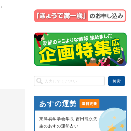
う。
あすの運勢
毎日更新
東洋易学学会学長 吉田龍永先
生のあすの運勢占い