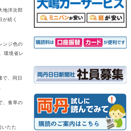
大地洋次郎
日が続く
レンジ色の
。環境省レ
雌で、同日
。
で、食草の
続いたた