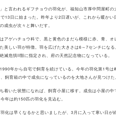
」と言われるギフチョウの羽化が、福知山市厚中問屋町の
宅で13日に始まった。昨年より2日遅いが、これから暖かい
の成虫が次々と舞いだす。
はアゲハチョウ科で、黒と黄色のまだら模様に赤、青、オ
た美しい羽が特徴。羽を広げた大きさは6～7センチになる
絶滅危惧II類に指定され、府の天然記念物になっている。
990年から自宅で飼育を続けている。今年の羽化第1号は
ろ、飼育箱の中で成虫になっているのを大地さんが見つけた
ち着いた状態になれば、飼育小屋に移す。成虫は小屋の中
今年は約150匹の羽化を見込む。
羽化は早くなるかと思いましたが、3月に入って寒い日が