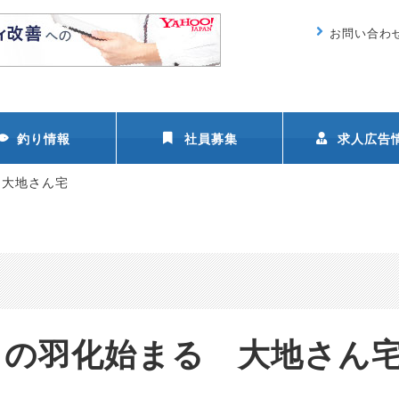
お問い合わ
釣り情報
社員募集
求人広告
 大地さん宅
ウの羽化始まる 大地さん