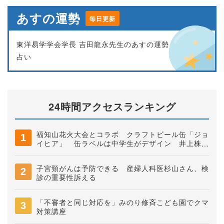
あすの運勢
毎日更新
東洋易学学会学長 吉田龍永先生のあすの運勢
占い
24時間アクセスランキング
福知山花火大会とコラボ クラフトビール缶「ジョ
イヒア」 缶ラベルは中学生がデザイン 井上株式
会社
子宮頸がんは予防できる 産婦人科医杉山さん、検
診の重要性訴える
「不審者と同じ対応を」みのり修斉こども園でクマ
対策講座