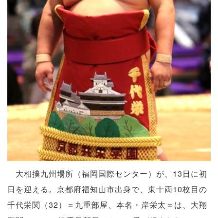
大相撲九州場所（福岡国際センター）が、13日に初
日を迎える。京都府福知山市出身で、東十両10枚目の
千代栄関（32）＝九重部屋、本名・岸栄太＝は、大翔