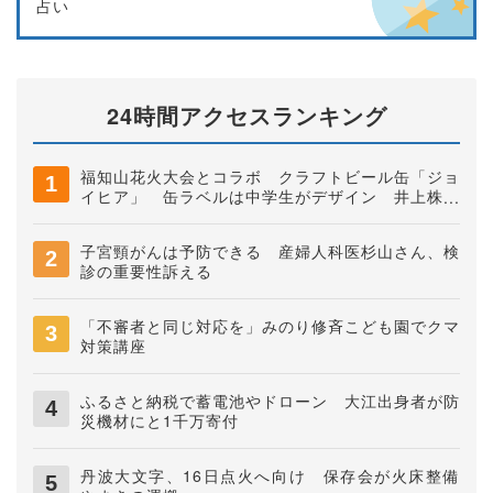
占い
24時間アクセスランキング
福知山花火大会とコラボ クラフトビール缶「ジョ
イヒア」 缶ラベルは中学生がデザイン 井上株式
会社
子宮頸がんは予防できる 産婦人科医杉山さん、検
診の重要性訴える
「不審者と同じ対応を」みのり修斉こども園でクマ
対策講座
ふるさと納税で蓄電池やドローン 大江出身者が防
災機材にと1千万寄付
丹波大文字、16日点火へ向け 保存会が火床整備