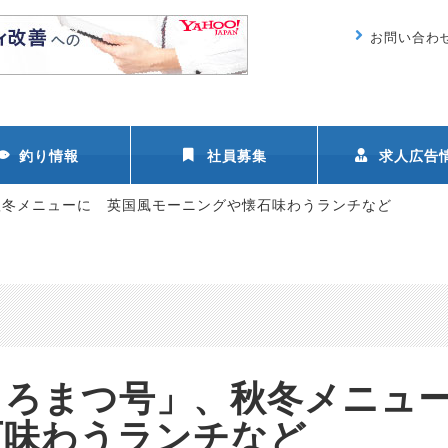
お問い合わ
釣り情報
社員募集
求人広告
秋冬メニューに 英国風モーニングや懐石味わうランチなど
くろまつ号」、秋冬メニ
石味わうランチなど