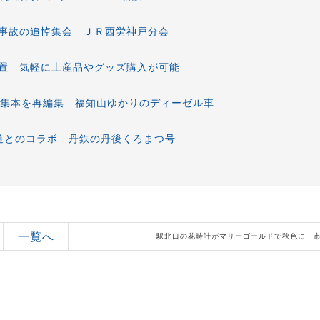
事故の追悼集会 ＪＲ西労神戸分会
置 気軽に土産品やグッズ購入が可能
特集本を再編集 福知山ゆかりのディーゼル車
道とのコラボ 丹鉄の丹後くろまつ号
一覧へ