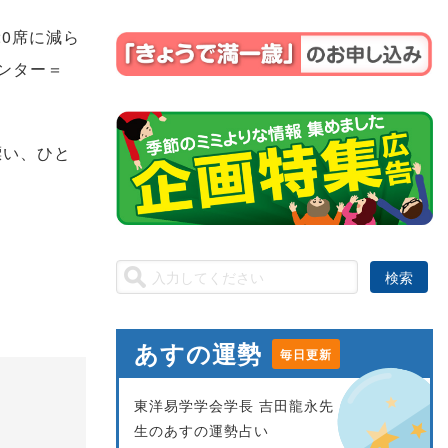
0席に減ら
ンター＝
漂い、ひと
あすの運勢
毎日更新
東洋易学学会学長 吉田龍永先
生のあすの運勢占い