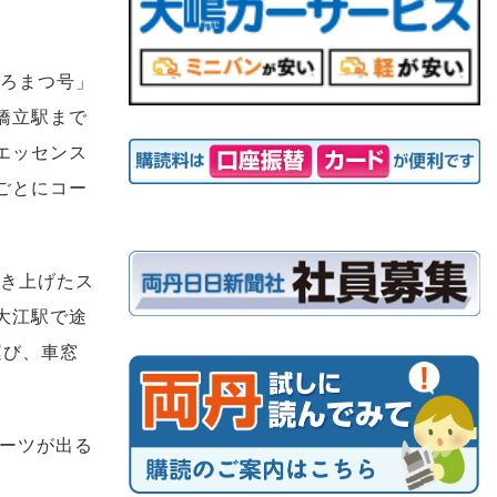
くろまつ号」
橋立駅まで
エッセンス
ごとにコー
焼き上げたス
大江駅で途
運び、車窓
ーツが出る