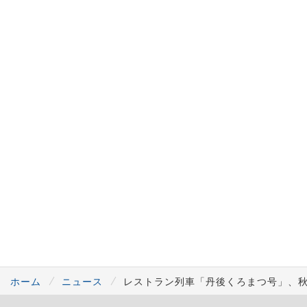
ホーム
ニュース
レストラン列車「丹後くろまつ号」、