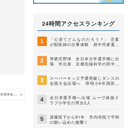
24時間アクセスランキング
「心音てどんなのだろう？」 児童
が獣医師の仕事体験 府中丹家畜保
健衛生所
準硬式野球 全日本大学選手権に出
場 市出身、京都先端科学の田中快
知捕手
スーパーキッズ予選突破しダンスの
全国大会出場へ 惇明小6年西田煌
駕君
駅
北口の花時計がマリーゴールドで秋色に 市民憲章推進協が植え替え
全日本選手権へ出場 ムーヴ体操ク
ラブ小学生の男女2人
原爆投下から81年 市内寺院で平和
の願い込めた鐘響く