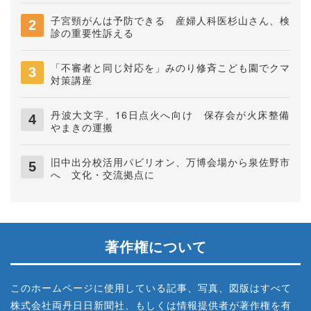
子宮頸がんは予防できる 産婦人科医杉山さん、検
診の重要性訴える
「不審者と同じ対応を」みのり修斉こども園でクマ
対策講座
丹波大文字、16日点火へ向け 保存会が火床整備
やまきの運搬
旧中出分校活用パビリオン、万博会場から泉佐野市
へ 文化・交流拠点に
著作権について
このホームページに使用している記事、写真、図版はすべて
株式会社両丹日日新聞社、もしくは情報提供者が著作権を有