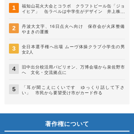
福知山花火大会とコラボ クラフトビール缶「ジョ
イヒア」 缶ラベルは中学生がデザイン 井上株式
会社
丹波大文字、16日点火へ向け 保存会が火床整備
やまきの運搬
全日本選手権へ出場 ムーヴ体操クラブ小学生の男
女2人
旧中出分校活用パビリオン、万博会場から泉佐野市
へ 文化・交流拠点に
「耳が聞こえにくいです ゆっくり話して下さ
い」 市民から要望受け市がカード作る
著作権について