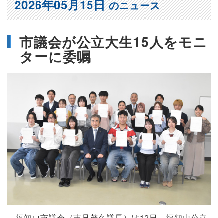
2026年05月15日
のニュース
市議会が公立大生15人をモニ
ターに委嘱
福知山市議会（吉見茂久議長）は12日、福知山公立