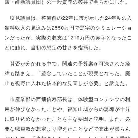
属・維新議員団）の一般質問の答弁で明らかにした。
塩見議員は、整備前の22年に市が示した24年度の入
館料収入の見込みは2550万円で黒字のシミュレーショ
ンだったが、実際の収支は1219万円の赤字となったこ
とに触れ、当初の想定の甘さを指摘した。
賛否が分かれる中で、関連の予算案が可決された経
緯も踏まえ、「懸念していたことが現実となった。廃
止も視野に入れた抜本的な見直しが必要」と訴えた。
市産業部の西畑信寿部長は、体験型コンテンツの利
用が伸びなかったことや、福知山城からの誘導が十分
に取り込めなかったことを主な要因と説明。また、必
要な職員数が想定より増えたことなどで支出が膨らん