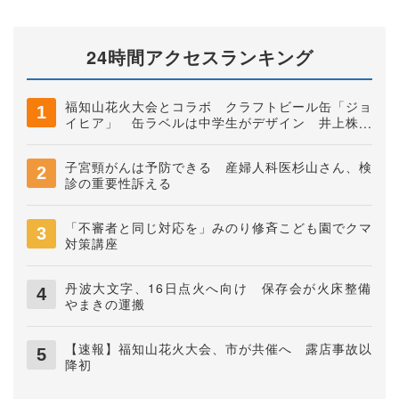
24時間アクセスランキング
福知山花火大会とコラボ クラフトビール缶「ジョ
イヒア」 缶ラベルは中学生がデザイン 井上株式
会社
子宮頸がんは予防できる 産婦人科医杉山さん、検
診の重要性訴える
「不審者と同じ対応を」みのり修斉こども園でクマ
対策講座
丹波大文字、16日点火へ向け 保存会が火床整備
やまきの運搬
【速報】福知山花火大会、市が共催へ 露店事故以
降初