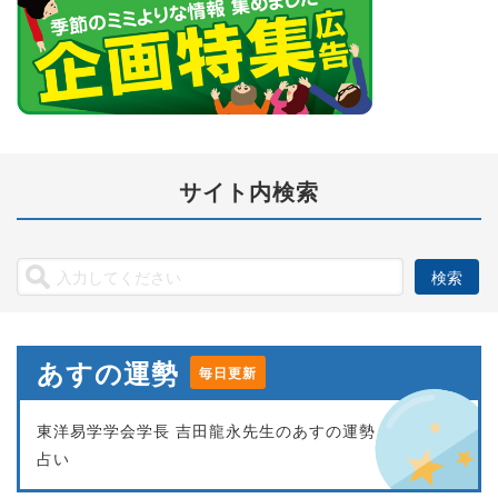
サイト内検索
あすの運勢
毎日更新
東洋易学学会学長 吉田龍永先生のあすの運勢
占い